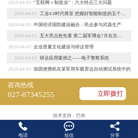
2020-04-03
“互联网＋制造业”：六大特点三大问题
2020-04-03
工业4.0时代将至 把握好智能制造的五个特征
2020-04-03
中国经济国防建设融合：民企参与武器生产
2020-04-03
五大亮点抢先看 第二届军博会7月在京盛大开幕
2020-04-03
企业质量文化建设与研达管理
2020-04-03
研达应用案例之——电子警察系统
2020-04-03
加固便携机在某军用车载雷达自动测试系统中的
咨询热线
立即拨打
027-87345255
技术支持：
巴布



电话
短信
分享